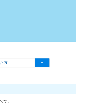
した方
+
です。