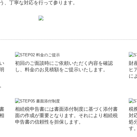
う、丁寧な対応を行って参ります。
い
初回のご面談時にご依頼いただく内容を確認
財
明
し、料金のお見積額をご提示いたします。
ヒ
に
。
書
相続税申告書には書面添付制度に基づく添付書
税
相
面の作成が重要となります。それにより相続税
対
申告書の信頼性を担保します。
処
す