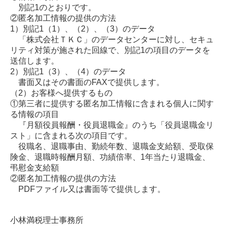
別記1のとおりです。
②匿名加工情報の提供の方法
1
）
別記1
（1）
、
（2）
、
（3）
のデータ
「株式会社ＴＫＣ」のデータセンターに対し、セキュ
リティ対策が施された回線で、別記1の項目のデータを
送信します。
2
）
別記1
（3）
、
（4）
のデータ
書面又はその書面のFAXで提供します。
（2）
お客様へ提供するもの
①第三者に提供する匿名加工情報に含まれる個人に関す
る情報の項目
『月額役員報酬・役員退職金』のうち「役員退職金リ
スト」に含まれる次の項目です。
役職名、退職事由、勤続年数、退職金支給額、受取保
険金、退職時報酬月額、功績倍率、1年当たり退職金、
弔慰金支給額
②匿名加工情報の提供の方法
PDFファイル又は書面等で提供します。
小林満税理士事務所