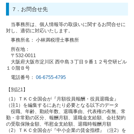
7．お問合せ先
当事務所は、個人情報等の取扱いに関するお問合せに
対し、適切に対応いたします。
事務所名： 小林満税理士事務所
所在地：
〒532-0011
大阪府大阪市淀川区 西中島３丁目９番１２号空研ビル
１０階Ｂ号
電話番号：
06-6755-4795
【別記1】
（1）
ＴＫＣ全国会が『月額役員報酬・役員退職金』
（注1）
を編集するにあたり必要となる以下のデータ
役職、年齢、勤続年数、退職事由、代表権の有無、常
勤・非常勤の区分、報酬月額、退職金支給額、会社契約
の受取保険金額、弔慰金支給額、退職時報酬月額
（2）
ＴＫＣ全国会が『中小企業の賃金指標』
（注2）
を