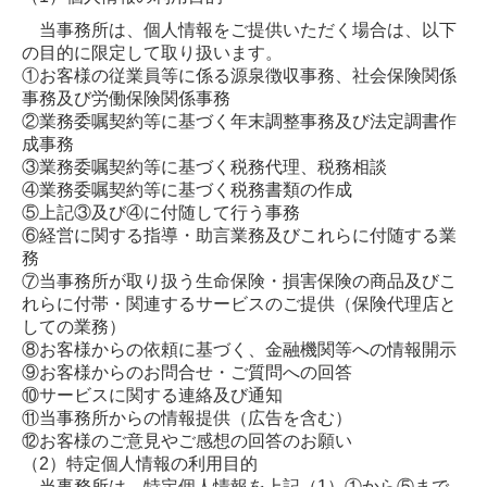
当事務所は、個人情報をご提供いただく場合は、以下
の目的に限定して取り扱います。
①お客様の従業員等に係る源泉徴収事務、社会保険関係
事務及び労働保険関係事務
②業務委嘱契約等に基づく年末調整事務及び法定調書作
成事務
③業務委嘱契約等に基づく税務代理、税務相談
④業務委嘱契約等に基づく税務書類の作成
⑤上記③及び④に付随して行う事務
⑥経営に関する指導・助言業務及びこれらに付随する業
務
⑦当事務所が取り扱う生命保険・損害保険の商品及びこ
れらに付帯・関連するサービスのご提供（保険代理店と
しての業務）
⑧お客様からの依頼に基づく、金融機関等への情報開示
⑨お客様からのお問合せ・ご質問への回答
⑩サービスに関する連絡及び通知
⑪当事務所からの情報提供（広告を含む）
⑫お客様のご意見やご感想の回答のお願い
（2）
特定個人情報の利用目的
当事務所は、特定個人情報を上記
（1）
①から⑤まで