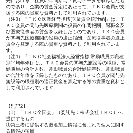
先における、社員の年間給与・賞与データを収録したも
のであり、企業の賃金算定にあたって、ＴＫＣ会員が支
援する際の貴重な資料として利用されています。
（注3）
『ＴＫＣ医業経営指標[医業賃金統計編]』は、Ｔ
ＫＣ会員の関与先医療機関の役員の年間報酬、退職金及
び医療従事者の賃金を収録したものであり、ＴＫＣ会員
が関与先医療機関の役員の適正報酬、医療従事者の適正
賃金を算定する際の貴重な資料として利用されていま
す。
（注4）
『ＴＫＣ社会福祉法人経営指標[常勤職員の職種
別平均年俸]』は、ＴＫＣ会員の関与先施設等の職種、常
勤職員の合計人数、常勤職員の合計勤続年数、常勤職員
の合計年俸を収録したものであり、ＴＫＣ会員が関与先
施設等の職種別の適正賃金を算定する際の貴重な資料と
して利用されています。
【別記2】
（1）
「ＴＫＣ全国会」（委託先：株式会社ＴＫＣ）へ
提供するもの
①第三者に提供する匿名加工情報に含まれる個人に関す
る情報の項目