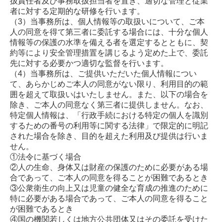
扱責任者及び事務取扱担当者を置き、適切な管理と従業
者に対する定期的な研修を行います。
（3）
当事務所は、個人情報等の取扱いについて、ご本
人の同意を得て第三者に委託する場合には、十分な個人
情報等の保護の水準を備える者を選定するとともに、契
約等により安全管理措置を講じるよう定めた上で、委託
先に対する必要かつ適切な監督を行います。
（4）
当事務所は、ご提供いただいた個人情報につい
て、あらかじめご本人の同意がない限り、利用目的の範
囲を超えて取扱いはいたしません。また、以下の場合を
除き、ご本人の同意なく第三者に提供しません。なお、
特定個人情報は、「行政手続における特定の個人を識別
するための番号の利用等に関する法律」で限定的に明記
された場合を除き、目的を超えた利用及び提供は行いま
せん。
①法令に基づく場合
②人の生命、身体又は財産の保護のために必要がある場
合であって、ご本人の同意を得ることが困難であるとき
③公衆衛生の向上又は児童の健全な育成の推進のために
特に必要がある場合であって、ご本人の同意を得ること
が困難であるとき
④国の機関若しくは地方公共団体又はその委託を受けた